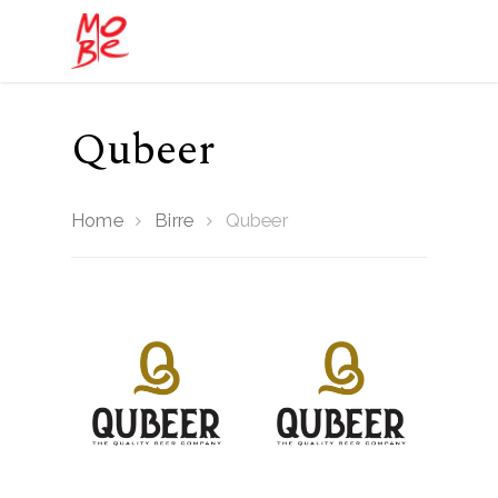
Qubeer
Hit enter to search or ESC to close
Home
Birre
Qubeer