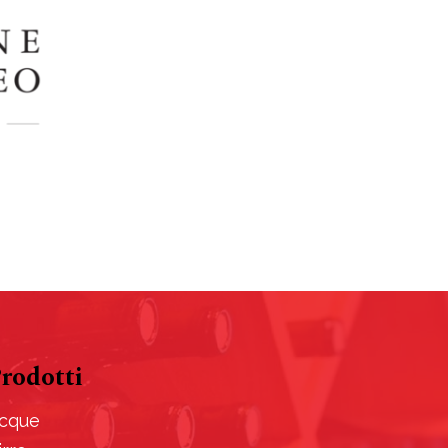
rodotti
cque