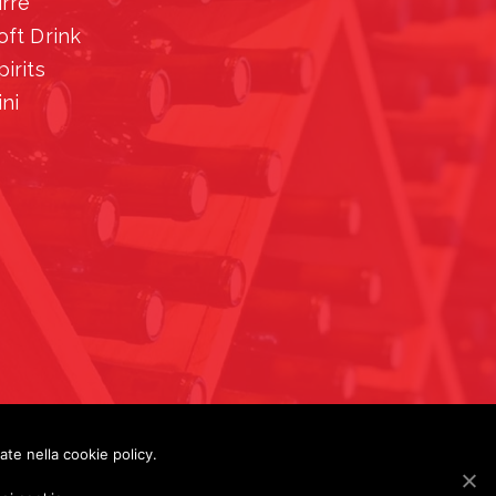
irre
oft Drink
pirits
ini
rate nella cookie policy.