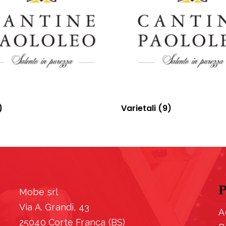
)
Varietali
(9)
P
Mobe srl
Via A. Grandi, 43
A
25040 Corte Franca (BS)