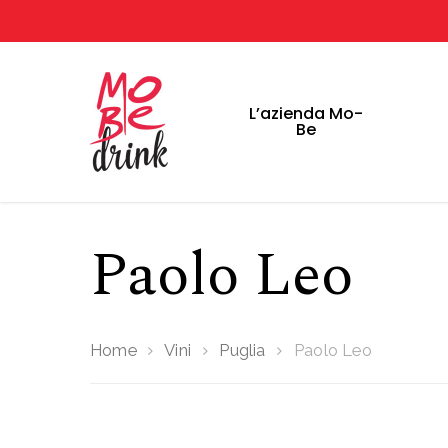
L’azienda Mo-
Home
Be
Paolo Leo
Home
Vini
Puglia
Paolo Leo
Hit enter to search or ESC to close