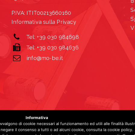
B
S
P.IVA: ITIT00213660160
S
Informativa sulla Privacy
V
Tel: +39 030 984698
Tel: +39 030 984636
info@mo-be.it
Informativa
© 2026 Mobe.
avvalgono di cookie necessari al funzionamento ed utili alle finalità illust
negare il consenso a tutti o ad alcuni cookie, consulta la cookie policy.