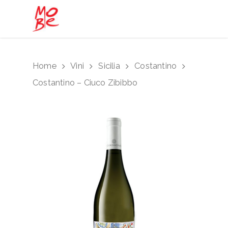
Hit enter to search or ESC to close
Home
Vini
Sicilia
Costantino
Costantino – Ciuco Zibibbo