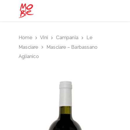
Hit enter to search or ESC to close
Home
Vini
Campania
Le
Masciare
Masciare – Barbassano
Aglianico