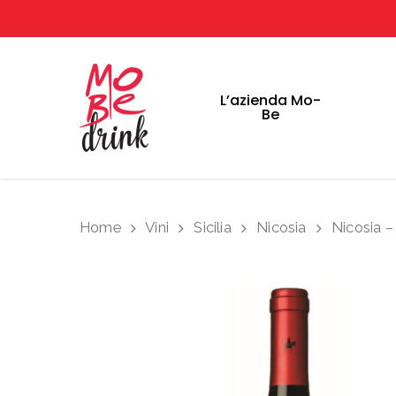
L’azienda Mo-
Home
Be
Home
Vini
Sicilia
Nicosia
Nicosia –
Hit enter to search or ESC to close