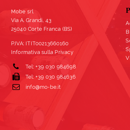
P
Mobe srl
Via A. Grandi, 43
A
25040 Corte Franca (BS)
B
S
P.IVA: ITIT00213660160
S
Informativa sulla Privacy
V
Tel: +39 030 984698
Tel: +39 030 984636
info@mo-be.it