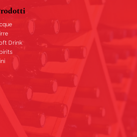
rodotti
cque
irre
oft Drink
pirits
ini