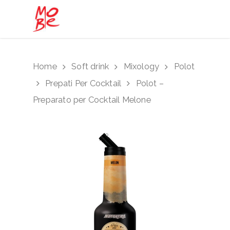
Hit enter to search or ESC to close
Home
Soft drink
Mixology
Polot
Prepati Per Cocktail
Polot –
Preparato per Cocktail Melone