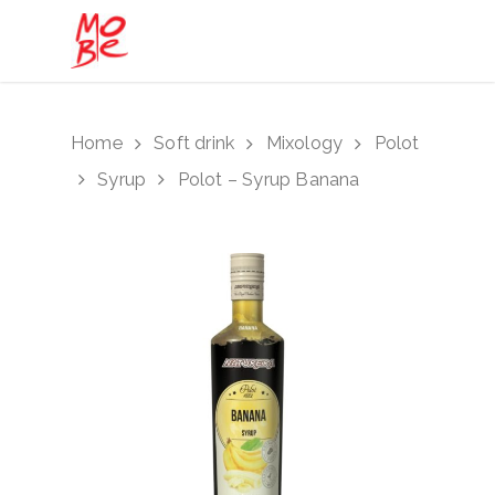
Hit enter to search or ESC to close
Home
Soft drink
Mixology
Polot
Syrup
Polot – Syrup Banana