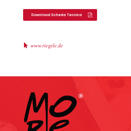
Download Scheda Tecnica
www.riegele.de