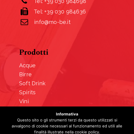
Tel: +39 030 984698
Tel: +39 030 984636
info@mo-be.it
Prodotti
Acque
Birre
Soft Drink
Spirits
Vini
Informativa
Questo sito o gli strumenti terzi da questo utilizzati si
avvalgono di cookie necessari al funzionamento ed utili alle
finalità illustrate nella cookie policy.