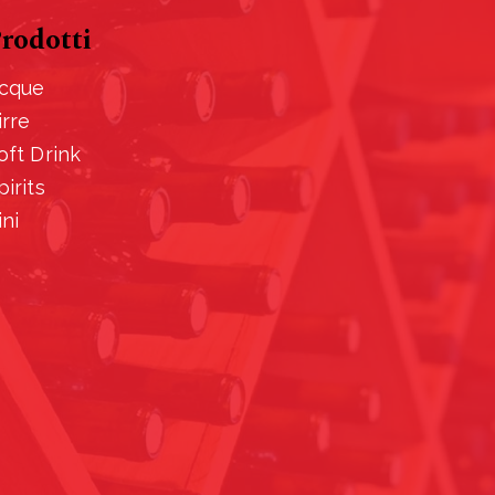
rodotti
cque
irre
oft Drink
pirits
ini