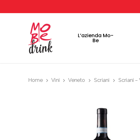
L’azienda Mo-
Home
Be
Home
Vini
Veneto
Scriani
Scriani –
Hit enter to search or ESC to close