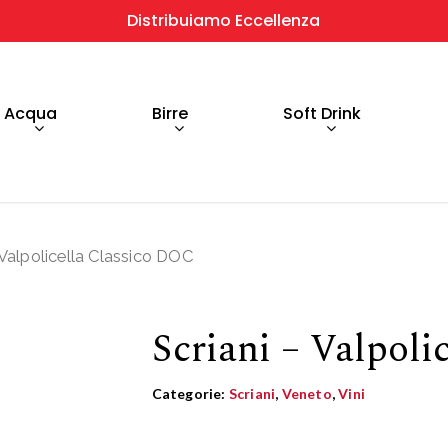
Distribuiamo Eccellenza
Acqua
Birre
Soft Drink
 Valpolicella Classico DOC
Scriani – Valpol
Categorie:
Scriani
,
Veneto
,
Vini