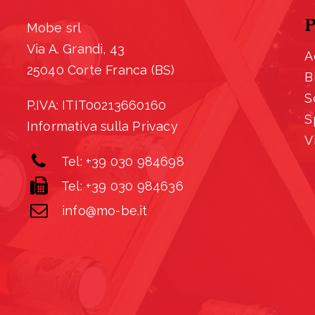
P
Mobe srl
Via A. Grandi, 43
A
25040 Corte Franca (BS)
B
S
P.IVA: ITIT00213660160
S
Informativa sulla Privacy
V
Tel: +39 030 984698
Tel: +39 030 984636
info@mo-be.it