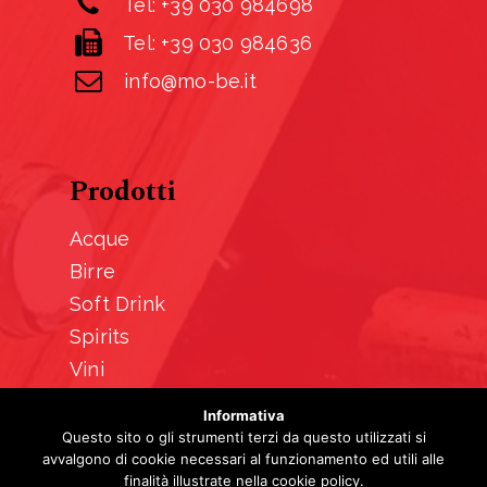
Tel: +39 030 984698
Tel: +39 030 984636
info@mo-be.it
Prodotti
Acque
Birre
Soft Drink
Spirits
Vini
Informativa
Questo sito o gli strumenti terzi da questo utilizzati si
avvalgono di cookie necessari al funzionamento ed utili alle
finalità illustrate nella cookie policy.