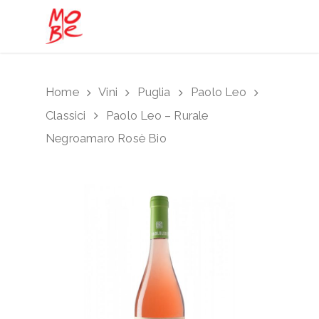
Hit enter to search or ESC to close
Home
Vini
Puglia
Paolo Leo
Classici
Paolo Leo – Rurale
Negroamaro Rosè Bio